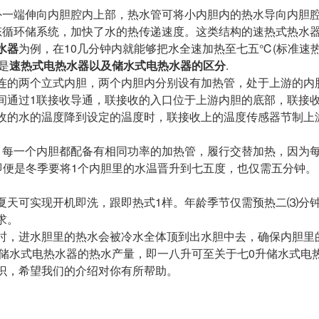
外一端伸向内胆腔内上部，热水管可将小内胆内的热水导向内胆
态循环储系统，加快了水的热传递速度。这类结构的速热式热水器
水器
为例，在10几分钟内就能够把水全速加热至七五℃(标准速
是
速热式电热水器以及储水式电热水器的区分
.
连的两个立式内胆，两个内胆内分别设有加热管，处于上游的内胆
间通过1联接收导通，联接收的入口位于上游内胆的底部，联接
收的水的温度降到设定的温度时，联接收上的温度传感器节制上
，每一个内胆都配备有相同功率的加热管，履行交替加热，因为
即便是冬季要将1个内胆里的水温晋升到七五度，也仅需五分钟。
夏天可实现开机即洗，跟即热式1样。年龄季节仅需预热二⑶分
求。
时，进水胆里的热水会被冷水全体顶到出水胆中去，确保内胆里
通储水式电热水器的热水产量，即一八升可至关于七0升储水式电
识，希望我们的介绍对你有所帮助。