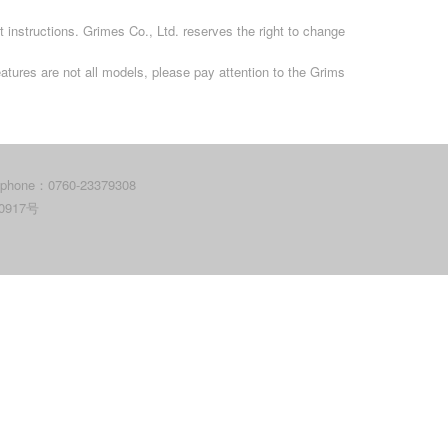
 instructions. Grimes Co., Ltd. reserves the right to change
atures are not all models, please pay attention to the Grims
lephone：0760-23379308
0917号