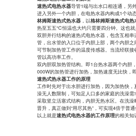
速热式电热水器
导管1端与出水口相连通，另
进入另外一个内胆，在电热水器内构成1个动
林姆斯速热式热水器
，以
格林姆斯速热式电热
热至五五℃恒温也大约只需要四分钟。这也就
双胆并行结构的速热式电热水器，包含互相串
管，出水管的入口位于内胆上部，两个内胆之
可节制加热管工作的温度传感器。当流经联接
管以高功率工作。
双内胆双加热管结构。即1台热水器两个内胆
000W的加热管进行加热，加热速度无比快，
速热式热水器工作的原理
工作时先对于出水胆进行加热，因为加热快，
澡无人数限制，可知足人口多的家庭的洗澡需
采取竖立活塞式结构，内胆无热水区。在洗澡
晋升，真正做到“用尽其热”，可实现4倍于普
以上就是
速热式电热水器的工作原理
的相关知