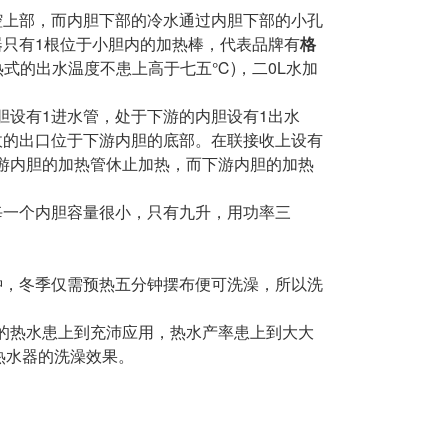
腔上部，而内胆下部的冷水通过内胆下部的小孔
只有1根位于小胆内的加热棒，代表品牌有
格
热式的出水温度不患上高于七五℃)，二0L水加
设有1进水管，处于下游的内胆设有1出水
收的出口位于下游内胆的底部。在联接收上设有
游内胆的加热管休止加热，而下游内胆的加热
每一个内胆容量很小，只有九升，用功率三
钟，冬季仅需预热五分钟摆布便可洗澡，所以洗
的热水患上到充沛应用，热水产率患上到大大
热水器的洗澡效果。