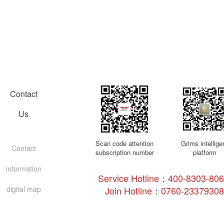
Contact
Us
Scan code attention
Grims intellige
Contact
subscription number
platform
information
Service Hotline：400-8303-8
digital map
Join Hotline：0760-23379308