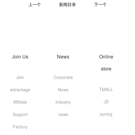
上一个
新闻目录
下一个
Join Us
News
Online
store
Join
Corporate
TMALL
advantage
News
JD
Affiliate
Industry
suning
Support
news
Factory