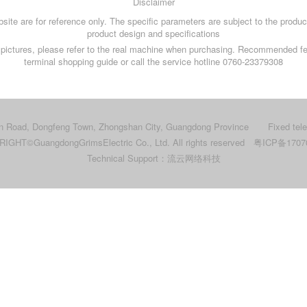
Disclaimer
site are for reference only. The specific parameters are subject to the product
product design and specifications
ce pictures, please refer to the real machine when purchasing. Recommended fe
terminal shopping guide or call the service hotline 0760-23379308
an Road, Dongfeng Town, Zhongshan City, Guangdong Province
Fixed te
RIGHT©Guangdong
Grims
Electric Co., Ltd. All rights reserved
粤ICP备1707
Technical Support：
流云网络科技