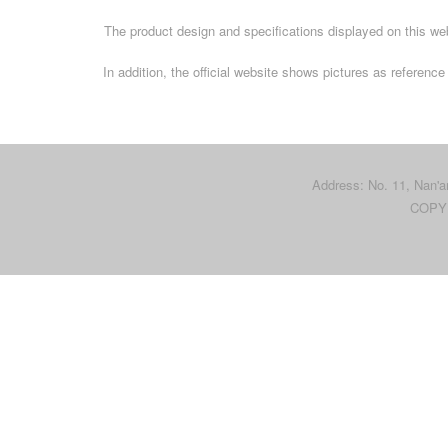
The product design and specifications displayed on this web
In addition, the official website shows pictures as referen
Address: No. 11, Nan'
COPY