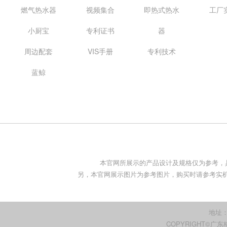
燃气热水器
视频集合
即热式热水
工厂
小厨宝
专利证书
器
周边配套
VIS手册
专利技术
蓝鲸
本官网所展示的产品设计及规格仅为参考，
另，本官网展示图片为参考图片，购买时请参考实机。
地址
COPYRIGHT©广东