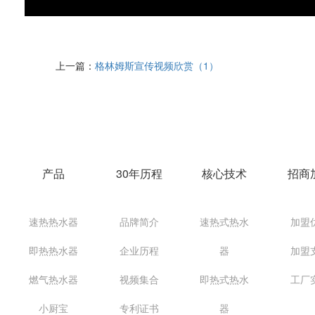
上一篇：
格林姆斯宣传视频欣赏（1）
产品
30年历程
核心技术
招商
速热热水器
品牌简介
速热式热水
加盟
即热热水器
企业历程
器
加盟
燃气热水器
视频集合
即热式热水
工厂
小厨宝
专利证书
器