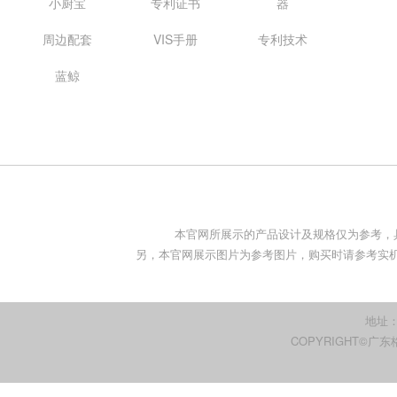
小厨宝
专利证书
器
周边配套
VIS手册
专利技术
蓝鲸
本官网所展示的产品设计及规格仅为参考，
另，本官网展示图片为参考图片，购买时请参考实机。
地址
COPYRIGHT©广东