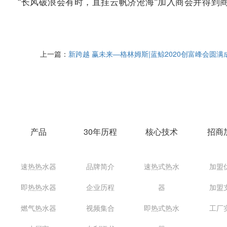
“长风破浪会有时，直挂云帆济沧海”加入商会并得到
上一篇：
新跨越 赢未来—格林姆斯|蓝鲸2020创富峰会圆满
产品
30年历程
核心技术
招商
速热热水器
品牌简介
速热式热水
加盟
即热热水器
企业历程
器
加盟
燃气热水器
视频集合
即热式热水
工厂